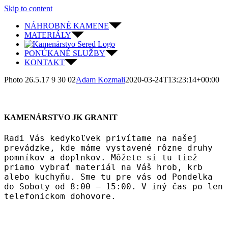
Skip to content
NÁHROBNÉ KAMENE
MATERIÁLY
PONÚKANÉ SLUŽBY
KONTAKT
Photo 26.5.17 9 30 02
Adam Kozmali
2020-03-24T13:23:14+00:00
KAMENÁRSTVO JK GRANIT
Radi Vás kedykoľvek privítame na našej
prevádzke, kde máme vystavené rôzne druhy
pomníkov a doplnkov. Môžete si tu tiež
priamo vybrať materiál na Váš hrob, krb
alebo kuchyňu. Sme tu pre vás od Pondelka
do Soboty od 8:00 – 15:00. V iný čas po len
telefonickom dohovore.