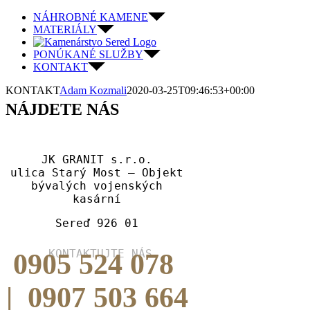
Skip
NÁHROBNÉ KAMENE
to
MATERIÁLY
content
PONÚKANÉ SLUŽBY
KONTAKT
KONTAKT
Adam Kozmali
2020-03-25T09:46:53+00:00
NÁJDETE NÁS
JK GRANIT s.r.o.
ulica Starý Most – Objekt
bývalých vojenských
kasární
Sereď 926 01
KONTAKTUJTE NÁS
0905 524 078
| 0907 503 664