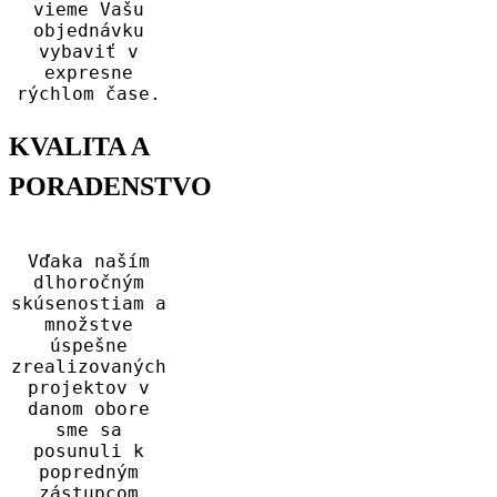
vieme Vašu
objednávku
vybaviť v
expresne
rýchlom čase.
KVALITA A
PORADENSTVO
Vďaka naším
dlhoročným
skúsenostiam a
množstve
úspešne
zrealizovaných
projektov v
danom obore
sme sa
posunuli k
popredným
zástupcom