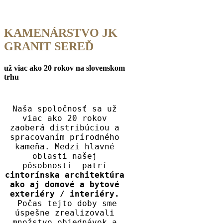
KAMENÁRSTVO JK
GRANIT SEREĎ
už viac ako 20 rokov na slovenskom
trhu
Naša spoločnosť sa už
viac ako 20 rokov
zaoberá distribúciou a
spracovaním prírodného
kameňa. Medzi hlavné
oblasti našej
pôsobnosti patrí
cintorínska architektúra
ako aj domové a bytové
exteriéry / interiéry.
Počas tejto doby sme
úspešne zrealizovali
množstvo objednávok a