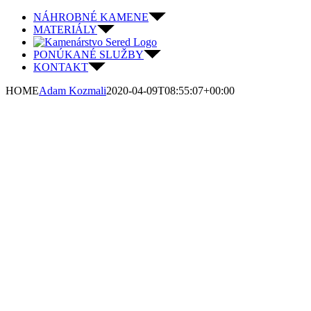
Skip
NÁHROBNÉ KAMENE
to
MATERIÁLY
content
PONÚKANÉ SLUŽBY
KONTAKT
HOME
Adam Kozmali
2020-04-09T08:55:07+00:00