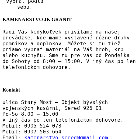
vybrať podľa
seba.
KAMENÁRSTVO JK GRANIT
Radi Vás kedykoľvek privítame na našej
prevádzke, kde máme vystavené rôzne druhy
pomníkov a doplnkov. Môžete si tu tiež
priamo vybrať materiál na Váš hrob, krb
alebo kuchyňu. Sme tu pre vás od Pondelka
do Soboty od 8:00 – 15:00. V iný čas po len
telefonickom dohovore.
Kontakt
ulica Starý Most – Objekt bývalých
vojenských kasárni, Sereď 926 01
Po-So 8.00 – 15.00
V iný čas po len telefonickom dohovore.
Mobil: 0905 524 078
Mobil: 0907 503 664
Email:
kamenarstvo.sered@gmail.com