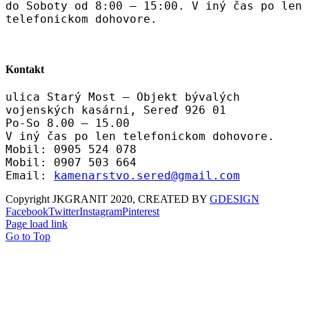
do Soboty od 8:00 – 15:00. V iný čas po len
telefonickom dohovore.
Kontakt
ulica Starý Most – Objekt bývalých
vojenských kasárni, Sereď 926 01
Po-So 8.00 – 15.00
V iný čas po len telefonickom dohovore.
Mobil: 0905 524 078
Mobil: 0907 503 664
Email:
kamenarstvo.sered@gmail.com
Copyright JKGRANIT 2020, CREATED BY
GDESIGN
Facebook
Twitter
Instagram
Pinterest
Page load link
Go to Top