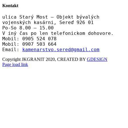
Kontakt
ulica Starý Most – Objekt bývalých
vojenských kasárni, Sereď 926 01
Po-So 8.00 – 15.00
V iný čas po len telefonickom dohovore.
Mobil: 0905 524 078
Mobil: 0907 503 664
Email:
kamenarstvo.sered@gmail.com
Copyright JKGRANIT 2020, CREATED BY
GDESIGN
Facebook
Twitter
Instagram
Pinterest
Page load link