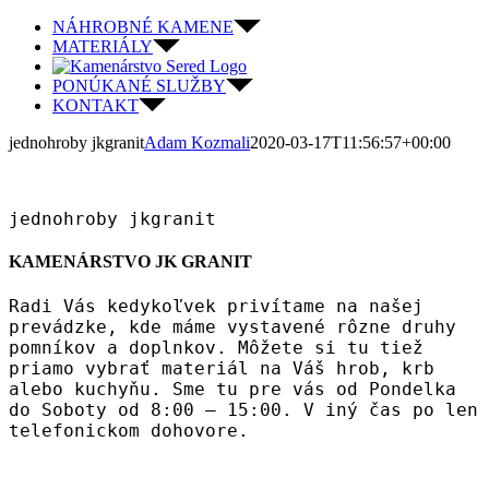
Skip
NÁHROBNÉ KAMENE
to
MATERIÁLY
content
PONÚKANÉ SLUŽBY
KONTAKT
jednohroby jkgranit
Adam Kozmali
2020-03-17T11:56:57+00:00
jednohroby jkgranit
KAMENÁRSTVO JK GRANIT
Radi Vás kedykoľvek privítame na našej
prevádzke, kde máme vystavené rôzne druhy
pomníkov a doplnkov. Môžete si tu tiež
priamo vybrať materiál na Váš hrob, krb
alebo kuchyňu. Sme tu pre vás od Pondelka
do Soboty od 8:00 – 15:00. V iný čas po len
telefonickom dohovore.