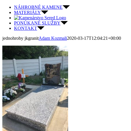
Skip
NÁHROBNÉ KAMENE
to
MATERIÁLY
content
PONÚKANÉ SLUŽBY
KONTAKT
jednohroby jkgranit
Adam Kozmali
2020-03-17T12:04:21+00:00