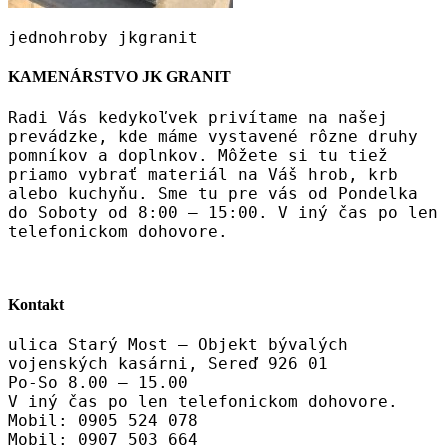
jednohroby jkgranit
KAMENÁRSTVO JK GRANIT
Radi Vás kedykoľvek privítame na našej
prevádzke, kde máme vystavené rôzne druhy
pomníkov a doplnkov. Môžete si tu tiež
priamo vybrať materiál na Váš hrob, krb
alebo kuchyňu. Sme tu pre vás od Pondelka
do Soboty od 8:00 – 15:00. V iný čas po len
telefonickom dohovore.
Kontakt
ulica Starý Most – Objekt bývalých
vojenských kasárni, Sereď 926 01
Po-So 8.00 – 15.00
V iný čas po len telefonickom dohovore.
Mobil: 0905 524 078
Mobil: 0907 503 664