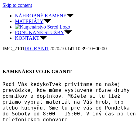
Skip to content
NÁHROBNÉ KAMENE
MATERIÁLY
PONÚKANÉ SLUŽBY
KONTAKT
IMG_7101
JKGRANIT
2020-10-14T10:39:10+00:00
KAMENÁRSTVO JK GRANIT
Radi Vás kedykoľvek privítame na našej
prevádzke, kde máme vystavené rôzne druhy
pomníkov a doplnkov. Môžete si tu tiež
priamo vybrať materiál na Váš hrob, krb
alebo kuchyňu. Sme tu pre vás od Pondelka
do Soboty od 8:00 – 15:00. V iný čas po len
telefonickom dohovore.