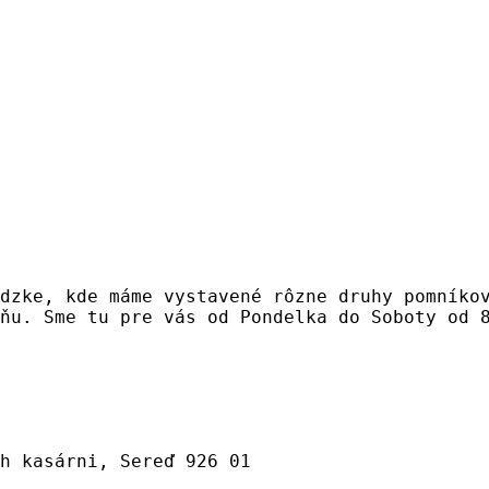
dzke, kde máme vystavené rôzne druhy pomníko
ňu. Sme tu pre vás od Pondelka do Soboty od 
h kasárni, Sereď 926 01