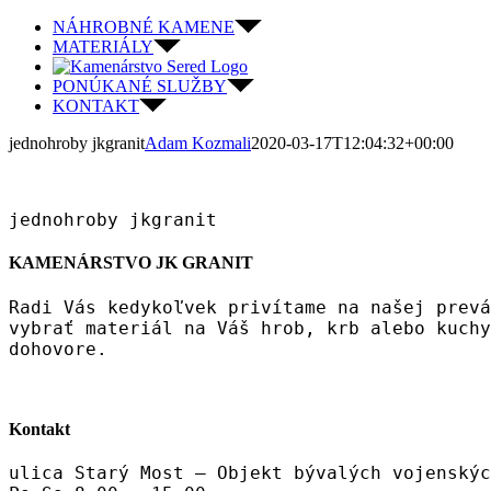
Skip
NÁHROBNÉ KAMENE
to
MATERIÁLY
content
PONÚKANÉ SLUŽBY
KONTAKT
jednohroby jkgranit
Adam Kozmali
2020-03-17T12:04:32+00:00
jednohroby jkgranit
KAMENÁRSTVO JK GRANIT
Radi Vás kedykoľvek privítame na našej prevá
vybrať materiál na Váš hrob, krb alebo kuchy
dohovore.
Kontakt
ulica Starý Most – Objekt bývalých vojenskýc