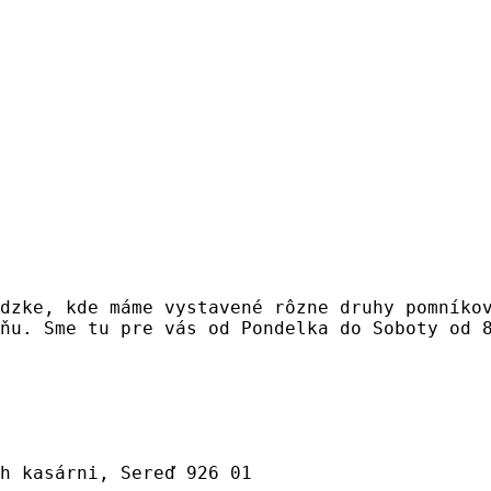
dzke, kde máme vystavené rôzne druhy pomníko
ňu. Sme tu pre vás od Pondelka do Soboty od 
h kasárni, Sereď 926 01