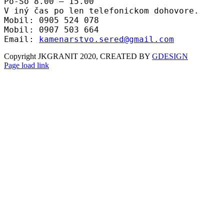
Po-So 8.00 – 15.00
V iný čas po len telefonickom dohovore.
Mobil: 0905 524 078
Mobil: 0907 503 664
Email:
kamenarstvo.sered@gmail.com
Copyright JKGRANIT 2020, CREATED BY
GDESIGN
Facebook
Twitter
Instagram
Pinterest
Page load link