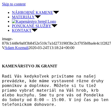
Skip to content
NÁHROBNÉ KAMENE
MATERIÁLY
PONÚKANÉ SLUŽBY
KONTAKT
image-
870c1448e9a0f3b8452e510c7a1d273190f3bc2cf705b0ba4e4c1f2827
V
Adam Kozmali
2020-03-24T13:18:24+00:00
KAMENÁRSTVO JK GRANIT
Radi Vás kedykoľvek privítame na našej
prevádzke, kde máme vystavené rôzne druhy
pomníkov a doplnkov. Môžete si tu tiež
priamo vybrať materiál na Váš hrob, krb
alebo kuchyňu. Sme tu pre vás od Pondelka
do Soboty od 8:00 – 15:00. V iný čas po len
telefonickom dohovore.