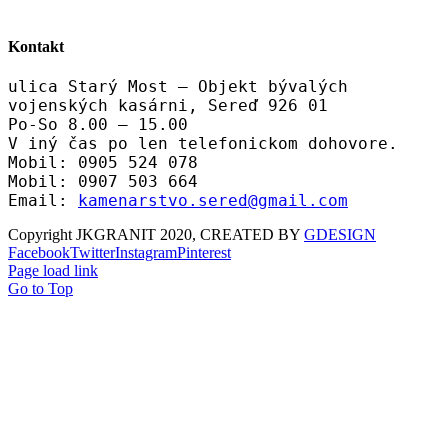
Kontakt
ulica Starý Most – Objekt bývalých
vojenských kasárni, Sereď 926 01
Po-So 8.00 – 15.00
V iný čas po len telefonickom dohovore.
Mobil: 0905 524 078
Mobil: 0907 503 664
Email:
kamenarstvo.sered@gmail.com
Copyright JKGRANIT 2020, CREATED BY
GDESIGN
Facebook
Twitter
Instagram
Pinterest
Page load link
Go to Top