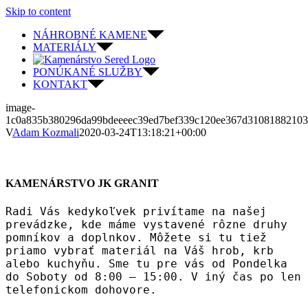
Skip to content
NÁHROBNÉ KAMENE
MATERIÁLY
PONÚKANÉ SLUŽBY
KONTAKT
image-
1c0a835b380296da99bdeeeec39ed7bef339c120ee367d31081882103
V
Adam Kozmali
2020-03-24T13:18:21+00:00
KAMENÁRSTVO JK GRANIT
Radi Vás kedykoľvek privítame na našej
prevádzke, kde máme vystavené rôzne druhy
pomníkov a doplnkov. Môžete si tu tiež
priamo vybrať materiál na Váš hrob, krb
alebo kuchyňu. Sme tu pre vás od Pondelka
do Soboty od 8:00 – 15:00. V iný čas po len
telefonickom dohovore.