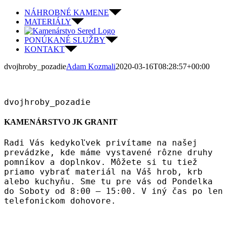
Skip
NÁHROBNÉ KAMENE
to
MATERIÁLY
content
PONÚKANÉ SLUŽBY
KONTAKT
dvojhroby_pozadie
Adam Kozmali
2020-03-16T08:28:57+00:00
dvojhroby_pozadie
KAMENÁRSTVO JK GRANIT
Radi Vás kedykoľvek privítame na našej
prevádzke, kde máme vystavené rôzne druhy
pomníkov a doplnkov. Môžete si tu tiež
priamo vybrať materiál na Váš hrob, krb
alebo kuchyňu. Sme tu pre vás od Pondelka
do Soboty od 8:00 – 15:00. V iný čas po len
telefonickom dohovore.