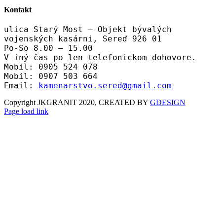
Kontakt
ulica Starý Most – Objekt bývalých
vojenských kasárni, Sereď 926 01
Po-So 8.00 – 15.00
V iný čas po len telefonickom dohovore.
Mobil: 0905 524 078
Mobil: 0907 503 664
Email:
kamenarstvo.sered@gmail.com
Copyright JKGRANIT 2020, CREATED BY
GDESIGN
Facebook
Twitter
Instagram
Pinterest
Page load link