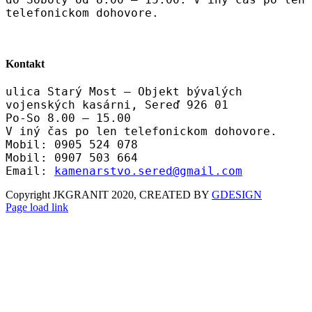
telefonickom dohovore.
Kontakt
ulica Starý Most – Objekt bývalých
vojenských kasárni, Sereď 926 01
Po-So 8.00 – 15.00
V iný čas po len telefonickom dohovore.
Mobil: 0905 524 078
Mobil: 0907 503 664
Email:
kamenarstvo.sered@gmail.com
Copyright JKGRANIT 2020, CREATED BY
GDESIGN
Facebook
Twitter
Instagram
Pinterest
Page load link