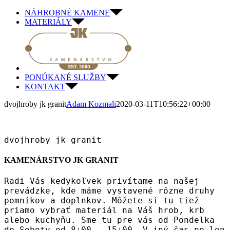
Skip
NÁHROBNÉ KAMENE
to
MATERIÁLY
content
PONÚKANÉ SLUŽBY
KONTAKT
dvojhroby jk granit
Adam Kozmali
2020-03-11T10:56:22+00:00
dvojhroby jk granit
KAMENÁRSTVO JK GRANIT
Radi Vás kedykoľvek privítame na našej
prevádzke, kde máme vystavené rôzne druhy
pomníkov a doplnkov. Môžete si tu tiež
priamo vybrať materiál na Váš hrob, krb
alebo kuchyňu. Sme tu pre vás od Pondelka
do Soboty od 8:00 – 15:00. V iný čas po len