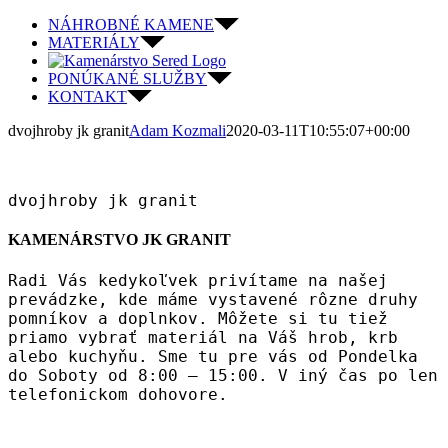
Skip
NÁHROBNÉ KAMENE
to
MATERIÁLY
content
PONÚKANÉ SLUŽBY
KONTAKT
dvojhroby jk granit
Adam Kozmali
2020-03-11T10:55:07+00:00
dvojhroby jk granit
KAMENÁRSTVO JK GRANIT
Radi Vás kedykoľvek privítame na našej
prevádzke, kde máme vystavené rôzne druhy
pomníkov a doplnkov. Môžete si tu tiež
priamo vybrať materiál na Váš hrob, krb
alebo kuchyňu. Sme tu pre vás od Pondelka
do Soboty od 8:00 – 15:00. V iný čas po len
telefonickom dohovore.