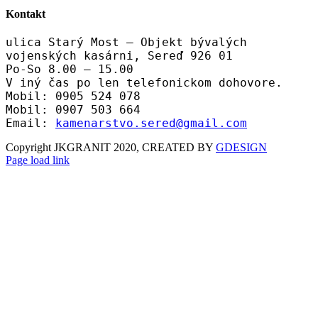
Kontakt
ulica Starý Most – Objekt bývalých
vojenských kasárni, Sereď 926 01
Po-So 8.00 – 15.00
V iný čas po len telefonickom dohovore.
Mobil: 0905 524 078
Mobil: 0907 503 664
Email:
kamenarstvo.sered@gmail.com
Copyright JKGRANIT 2020, CREATED BY
GDESIGN
Facebook
Twitter
Instagram
Pinterest
Page load link
Go
to
Top