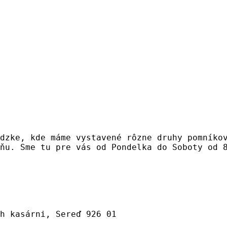
dzke, kde máme vystavené rôzne druhy pomníko
ňu. Sme tu pre vás od Pondelka do Soboty od 
h kasárni, Sereď 926 01