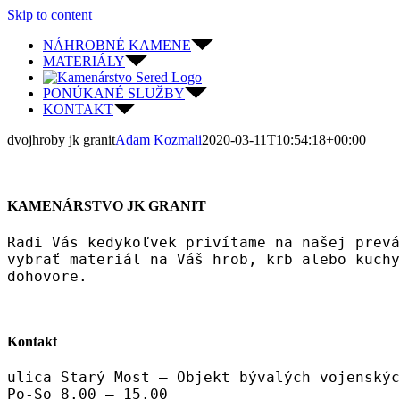
Skip to content
NÁHROBNÉ KAMENE
MATERIÁLY
PONÚKANÉ SLUŽBY
KONTAKT
dvojhroby jk granit
Adam Kozmali
2020-03-11T10:54:18+00:00
KAMENÁRSTVO JK GRANIT
Radi Vás kedykoľvek privítame na našej prevá
vybrať materiál na Váš hrob, krb alebo kuchy
dohovore.
Kontakt
ulica Starý Most – Objekt bývalých vojenskýc
Po-So 8.00 – 15.00