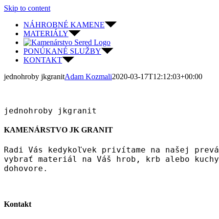
Skip to content
NÁHROBNÉ KAMENE
MATERIÁLY
PONÚKANÉ SLUŽBY
KONTAKT
jednohroby jkgranit
Adam Kozmali
2020-03-17T12:12:03+00:00
jednohroby jkgranit
KAMENÁRSTVO JK GRANIT
Radi Vás kedykoľvek privítame na našej prevá
vybrať materiál na Váš hrob, krb alebo kuchy
dohovore.
Kontakt