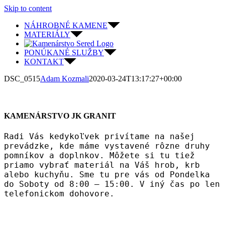
Skip to content
NÁHROBNÉ KAMENE
MATERIÁLY
PONÚKANÉ SLUŽBY
KONTAKT
DSC_0515
Adam Kozmali
2020-03-24T13:17:27+00:00
KAMENÁRSTVO JK GRANIT
Radi Vás kedykoľvek privítame na našej
prevádzke, kde máme vystavené rôzne druhy
pomníkov a doplnkov. Môžete si tu tiež
priamo vybrať materiál na Váš hrob, krb
alebo kuchyňu. Sme tu pre vás od Pondelka
do Soboty od 8:00 – 15:00. V iný čas po len
telefonickom dohovore.