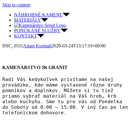
Skip to content
NÁHROBNÉ KAMENE
MATERIÁLY
PONÚKANÉ SLUŽBY
KONTAKT
DSC_0511
Adam Kozmali
2020-03-24T13:17:19+00:00
KAMENÁRSTVO JK GRANIT
Radi Vás kedykoľvek privítame na našej
prevádzke, kde máme vystavené rôzne druhy
pomníkov a doplnkov. Môžete si tu tiež
priamo vybrať materiál na Váš hrob, krb
alebo kuchyňu. Sme tu pre vás od Pondelka
do Soboty od 8:00 – 15:00. V iný čas po len
telefonickom dohovore.