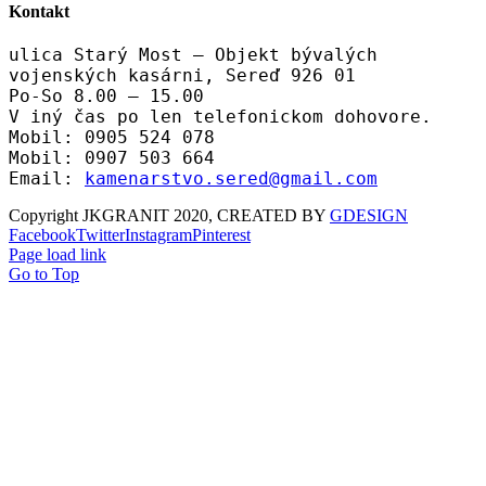
Kontakt
ulica Starý Most – Objekt bývalých
vojenských kasárni, Sereď 926 01
Po-So 8.00 – 15.00
V iný čas po len telefonickom dohovore.
Mobil: 0905 524 078
Mobil: 0907 503 664
Email:
kamenarstvo.sered@gmail.com
Copyright JKGRANIT 2020, CREATED BY
GDESIGN
Facebook
Twitter
Instagram
Pinterest
Page load link
Go to Top