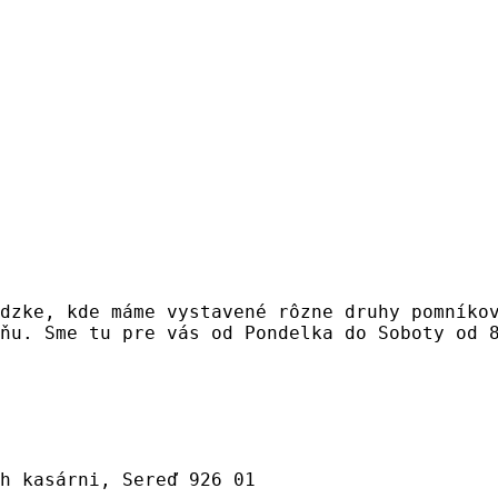
dzke, kde máme vystavené rôzne druhy pomníko
ňu. Sme tu pre vás od Pondelka do Soboty od 
h kasárni, Sereď 926 01