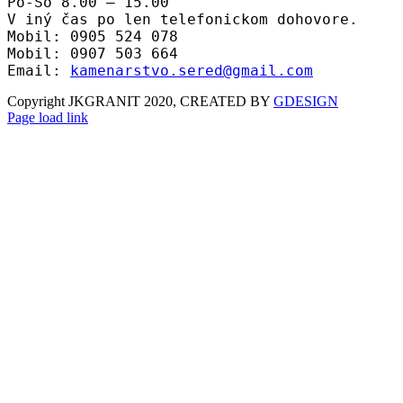
Po-So 8.00 – 15.00
V iný čas po len telefonickom dohovore.
Mobil: 0905 524 078
Mobil: 0907 503 664
Email:
kamenarstvo.sered@gmail.com
Copyright JKGRANIT 2020, CREATED BY
GDESIGN
Facebook
Twitter
Instagram
Pinterest
Page load link