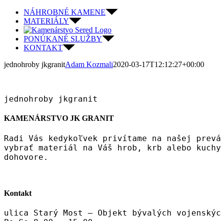
Skip
NÁHROBNÉ KAMENE
to
MATERIÁLY
content
PONÚKANÉ SLUŽBY
KONTAKT
jednohroby jkgranit
Adam Kozmali
2020-03-17T12:12:27+00:00
jednohroby jkgranit
KAMENÁRSTVO JK GRANIT
Radi Vás kedykoľvek privítame na našej prevá
vybrať materiál na Váš hrob, krb alebo kuchy
dohovore.
Kontakt
ulica Starý Most – Objekt bývalých vojenskýc