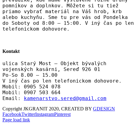
pomníkov a doplnkov. Môžete si tu tiež
priamo vybrať materiál na Váš hrob, krb
alebo kuchyňu. Sme tu pre vás od Pondelka
do Soboty od 8:00 – 15:00. V iný čas po len
telefonickom dohovore.
Kontakt
ulica Starý Most – Objekt bývalých
vojenských kasárni, Sereď 926 01
Po-So 8.00 – 15.00
V iný čas po len telefonickom dohovore.
Mobil: 0905 524 078
Mobil: 0907 503 664
Email:
kamenarstvo.sered@gmail.com
Copyright JKGRANIT 2020, CREATED BY
GDESIGN
Facebook
Twitter
Instagram
Pinterest
Page load link