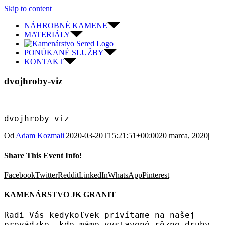
Skip to content
NÁHROBNÉ KAMENE
MATERIÁLY
PONÚKANÉ SLUŽBY
KONTAKT
dvojhroby-viz
dvojhroby-viz
Od
Adam Kozmali
|
2020-03-20T15:21:51+00:00
20 marca, 2020
|
Share This Event Info!
Facebook
Twitter
Reddit
LinkedIn
WhatsApp
Pinterest
KAMENÁRSTVO JK GRANIT
Radi Vás kedykoľvek privítame na našej
prevádzke, kde máme vystavené rôzne druhy