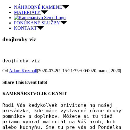
Skip
NÁHROBNÉ KAMENE
to
MATERIÁLY
content
PONÚKANÉ SLUŽBY
KONTAKT
dvojhroby-viz
dvojhroby-viz
Od
Adam Kozmali
|
2020-03-20T15:21:35+00:00
20 marca, 2020
|
Share This Event Info!
Facebook
Twitter
Reddit
LinkedIn
WhatsApp
Pinterest
KAMENÁRSTVO JK GRANIT
Radi Vás kedykoľvek privítame na našej
prevádzke, kde máme vystavené rôzne druhy
pomníkov a doplnkov. Môžete si tu tiež
priamo vybrať materiál na Váš hrob, krb
alebo kuchyňu. Sme tu pre vás od Pondelka