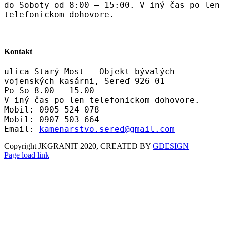
do Soboty od 8:00 – 15:00. V iný čas po len
telefonickom dohovore.
Kontakt
ulica Starý Most – Objekt bývalých
vojenských kasárni, Sereď 926 01
Po-So 8.00 – 15.00
V iný čas po len telefonickom dohovore.
Mobil: 0905 524 078
Mobil: 0907 503 664
Email:
kamenarstvo.sered@gmail.com
Copyright JKGRANIT 2020, CREATED BY
GDESIGN
Facebook
Twitter
Instagram
Pinterest
Page load link