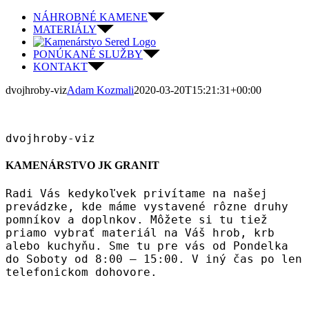
Skip
NÁHROBNÉ KAMENE
to
MATERIÁLY
content
PONÚKANÉ SLUŽBY
KONTAKT
dvojhroby-viz
Adam Kozmali
2020-03-20T15:21:31+00:00
dvojhroby-viz
KAMENÁRSTVO JK GRANIT
Radi Vás kedykoľvek privítame na našej
prevádzke, kde máme vystavené rôzne druhy
pomníkov a doplnkov. Môžete si tu tiež
priamo vybrať materiál na Váš hrob, krb
alebo kuchyňu. Sme tu pre vás od Pondelka
do Soboty od 8:00 – 15:00. V iný čas po len
telefonickom dohovore.