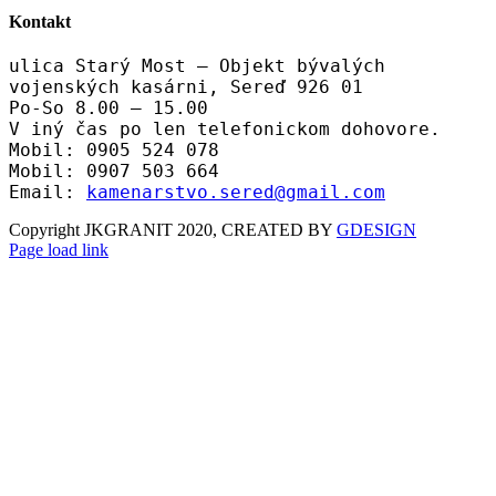
Kontakt
ulica Starý Most – Objekt bývalých
vojenských kasárni, Sereď 926 01
Po-So 8.00 – 15.00
V iný čas po len telefonickom dohovore.
Mobil: 0905 524 078
Mobil: 0907 503 664
Email:
kamenarstvo.sered@gmail.com
Copyright JKGRANIT 2020, CREATED BY
GDESIGN
Facebook
Twitter
Instagram
Pinterest
Page load link
Go
to
Top