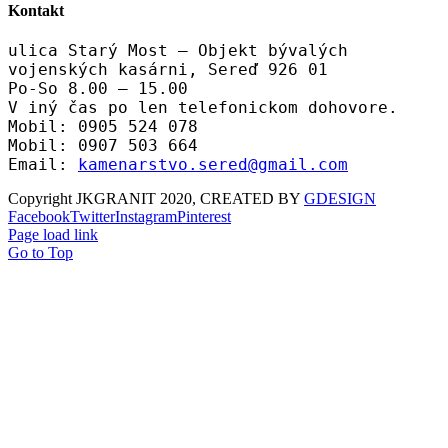
Kontakt
ulica Starý Most – Objekt bývalých
vojenských kasárni, Sereď 926 01
Po-So 8.00 – 15.00
V iný čas po len telefonickom dohovore.
Mobil: 0905 524 078
Mobil: 0907 503 664
Email:
kamenarstvo.sered@gmail.com
Copyright JKGRANIT 2020, CREATED BY
GDESIGN
Facebook
Twitter
Instagram
Pinterest
Page load link
Go to Top