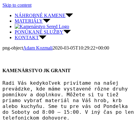
Skip to content
NÁHROBNÉ KAMENE
MATERIÁLY
PONÚKANÉ SLUŽBY
KONTAKT
png-object
Adam Kozmali
2020-03-05T10:29:22+00:00
KAMENÁRSTVO JK GRANIT
Radi Vás kedykoľvek privítame na našej
prevádzke, kde máme vystavené rôzne druhy
pomníkov a doplnkov. Môžete si tu tiež
priamo vybrať materiál na Váš hrob, krb
alebo kuchyňu. Sme tu pre vás od Pondelka
do Soboty od 8:00 – 15:00. V iný čas po len
telefonickom dohovore.