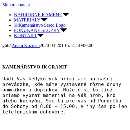
Skip to content
NÁHROBNÉ KAMENE
MATERIÁLY
PONÚKANÉ SLUŽBY
KONTAKT
g664
Adam Kozmali
2020-03-20T16:14:14+00:00
KAMENÁRSTVO JK GRANIT
Radi Vás kedykoľvek privítame na našej
prevádzke, kde máme vystavené rôzne druhy
pomníkov a doplnkov. Môžete si tu tiež
priamo vybrať materiál na Váš hrob, krb
alebo kuchyňu. Sme tu pre vás od Pondelka
do Soboty od 8:00 – 15:00. V iný čas po len
telefonickom dohovore.