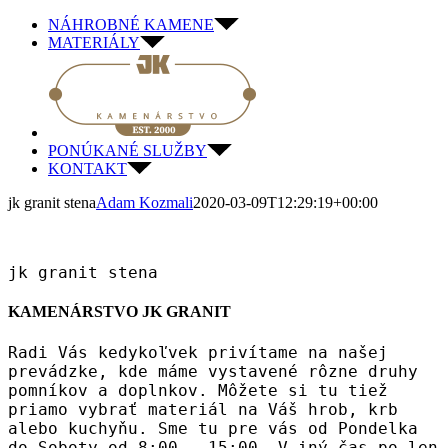
Skip
NÁHROBNÉ KAMENE
to
MATERIÁLY
content
PONÚKANÉ SLUŽBY
KONTAKT
jk granit stena
Adam Kozmali
2020-03-09T12:29:19+00:00
jk granit stena
KAMENÁRSTVO JK GRANIT
Radi Vás kedykoľvek privítame na našej
prevádzke, kde máme vystavené rôzne druhy
pomníkov a doplnkov. Môžete si tu tiež
priamo vybrať materiál na Váš hrob, krb
alebo kuchyňu. Sme tu pre vás od Pondelka
do Soboty od 8:00 – 15:00. V iný čas po len