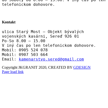
telefonickom dohovore.
Kontakt
ulica Starý Most – Objekt bývalých
vojenských kasárni, Sereď 926 01
Po-So 8.00 – 15.00
V iný čas po len telefonickom dohovore.
Mobil: 0905 524 078
Mobil: 0907 503 664
Email:
kamenarstvo.sered@gmail.com
Copyright JKGRANIT 2020, CREATED BY
GDESIGN
Facebook
Twitter
Instagram
Pinterest
Page load link