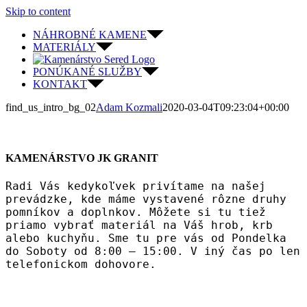
Skip to content
NÁHROBNÉ KAMENE
MATERIÁLY
PONÚKANÉ SLUŽBY
KONTAKT
find_us_intro_bg_02
Adam Kozmali
2020-03-04T09:23:04+00:00
KAMENÁRSTVO JK GRANIT
Radi Vás kedykoľvek privítame na našej
prevádzke, kde máme vystavené rôzne druhy
pomníkov a doplnkov. Môžete si tu tiež
priamo vybrať materiál na Váš hrob, krb
alebo kuchyňu. Sme tu pre vás od Pondelka
do Soboty od 8:00 – 15:00. V iný čas po len
telefonickom dohovore.