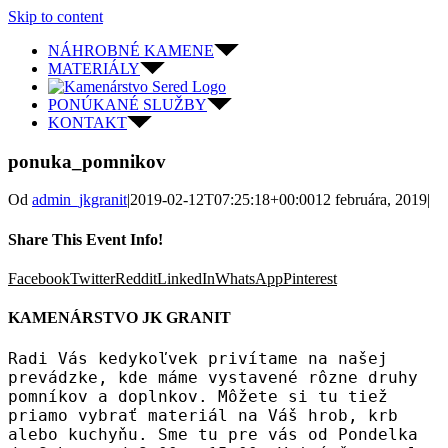
Skip to content
NÁHROBNÉ KAMENE
MATERIÁLY
PONÚKANÉ SLUŽBY
KONTAKT
ponuka_pomnikov
Od
admin_jkgranit
|
2019-02-12T07:25:18+00:00
12 februára, 2019
|
Share This Event Info!
Facebook
Twitter
Reddit
LinkedIn
WhatsApp
Pinterest
KAMENÁRSTVO JK GRANIT
Radi Vás kedykoľvek privítame na našej
prevádzke, kde máme vystavené rôzne druhy
pomníkov a doplnkov. Môžete si tu tiež
priamo vybrať materiál na Váš hrob, krb
alebo kuchyňu. Sme tu pre vás od Pondelka