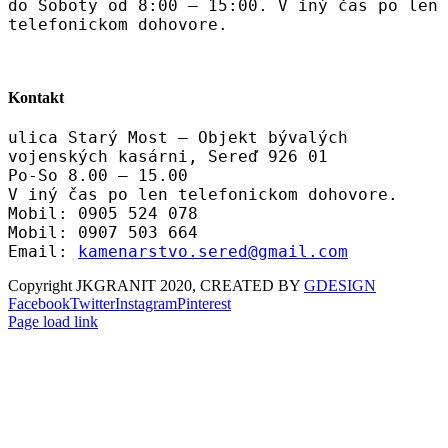
do Soboty od 8:00 – 15:00. V iný čas po len
telefonickom dohovore.
Kontakt
ulica Starý Most – Objekt bývalých
vojenských kasárni, Sereď 926 01
Po-So 8.00 – 15.00
V iný čas po len telefonickom dohovore.
Mobil: 0905 524 078
Mobil: 0907 503 664
Email:
kamenarstvo.sered@gmail.com
Copyright JKGRANIT 2020, CREATED BY
GDESIGN
Facebook
Twitter
Instagram
Pinterest
Page load link