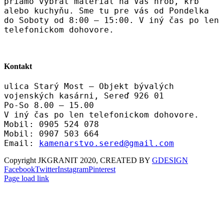
priamo vybrať materiál na Váš hrob, krb
alebo kuchyňu. Sme tu pre vás od Pondelka
do Soboty od 8:00 – 15:00. V iný čas po len
telefonickom dohovore.
Kontakt
ulica Starý Most – Objekt bývalých
vojenských kasárni, Sereď 926 01
Po-So 8.00 – 15.00
V iný čas po len telefonickom dohovore.
Mobil: 0905 524 078
Mobil: 0907 503 664
Email:
kamenarstvo.sered@gmail.com
Copyright JKGRANIT 2020, CREATED BY
GDESIGN
Facebook
Twitter
Instagram
Pinterest
Page load link