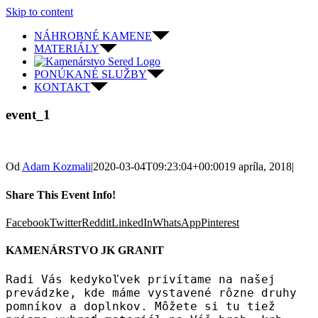
Skip to content
NÁHROBNÉ KAMENE
MATERIÁLY
PONÚKANÉ SLUŽBY
KONTAKT
event_1
Od
Adam Kozmali
|
2020-03-04T09:23:04+00:00
19 apríla, 2018
|
Share This Event Info!
Facebook
Twitter
Reddit
LinkedIn
WhatsApp
Pinterest
KAMENÁRSTVO JK GRANIT
Radi Vás kedykoľvek privítame na našej
prevádzke, kde máme vystavené rôzne druhy
pomníkov a doplnkov. Môžete si tu tiež